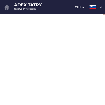
ADEX TATRY
CHF
rezervačný systém
1. Výber pobytu
2. Doplnkové služby
3. Vaše údaje
Dátum príchodu
Dátum odchodu
Prosím vyberte
Prosím vyberte